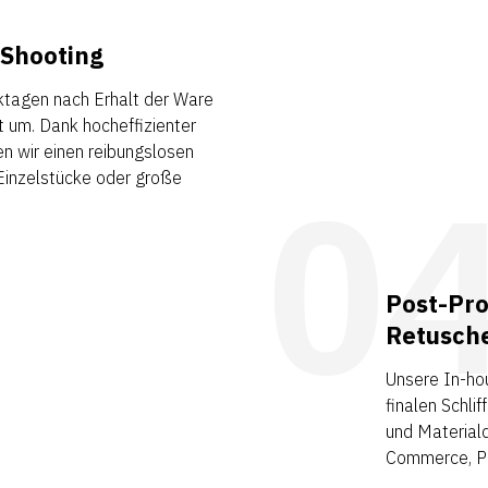
 Shooting
ktagen nach Erhalt der Ware
t um. Dank hocheffizienter
n wir einen reibungslosen
 Einzelstücke oder große
0
Post-Pro
Retusch
Unsere In-hou
finalen Schlif
und Materiald
Commerce, Pr