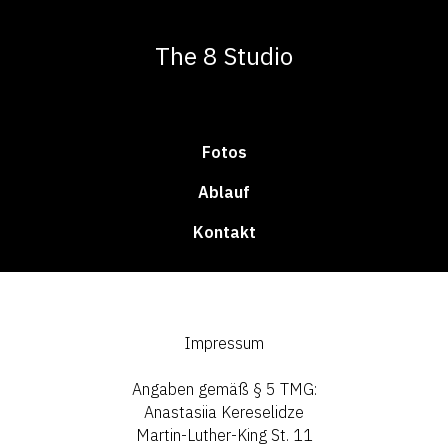
The 8 Studio
Fotos
Ablauf
Kontakt
Impressum
Angaben gemäß § 5 TMG:
Anastasiia Kereselidze
Martin-Luther-King St. 11